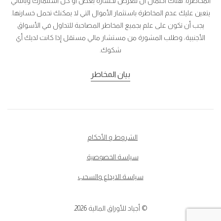
المخاطرة. هناك احتمال أن تتعرض لخسارة بعض أو كل استثمارك وبالتالي
يتعين عليك عدم المخاطرة باستثمار الأموال التي لا يمكنك تحمل خسارتها.
يجب أن تكون على علم بجميع المخاطر المصاحبة للتداول في الأسواق
الأجنبية، وطلب المشورة من مستشار مالي مستقل إذا كانت لديك أي
شكوك.
بيان المخاطر
الشروط و الأحكام
سياسة الخصوصية
سياسة الايداع والسحب
© أجياد للأوراق المالية 2026.