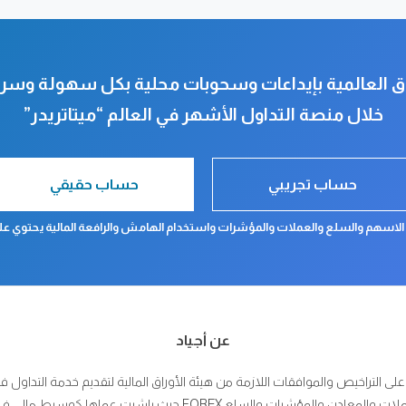
ق العالمية بإيداعات وسحوبات محلية بكل سهولة وسر
خلال منصة التداول الأشهر في العالم “ميتاتريدر”
حساب تجريبي
حساب حقيقي
 الاسهم والسلع والعملات والمؤشرات واستخدام الهامش والرافعة المالية يحتوي على
عن أجياد
 على التراخيص والموافقات اللازمة من هيئة الأوراق المالية لتقديم خدمة التداو
ع FOREX حيث باشرت عملها كوسيط مالي في بورصة عمّان بتاريخ 30/10/2005.